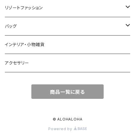
リゾートファッション
トップス
バッグ
ワンピース
かごバッグ
インテリア・小物雑貨
オールインワン
ポーチ・クラッチ
アクセサリー
スカート
トートバッグ
商品一覧に戻る
パンツ
エコバッグ
Tシャツ
© ALOHALOHA
Powered by