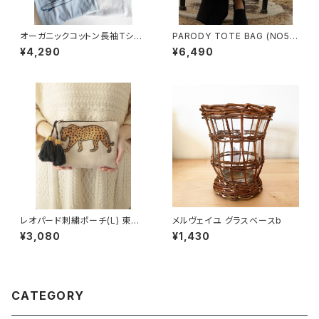
オーガニックコットン長袖Tシャ
PARODY TOTE BAG (NO5 P
ツ
ARIS)
¥4,290
¥6,490
レオパード刺繍ポーチ(L) 東京
メルヴェイユ グラスベースb
かんかん
¥3,080
¥1,430
CATEGORY