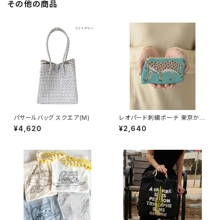
その他の商品
パサールバッグ スクエア(M)
レオパード刺繍ポーチ 東京かん
かん
¥4,620
¥2,640