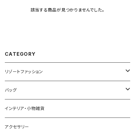
該当する商品が見つかりませんでした。
CATEGORY
リゾートファッション
トップス
バッグ
ワンピース
かごバッグ
インテリア・小物雑貨
オールインワン
ポーチ・クラッチ
アクセサリー