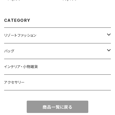
CATEGORY
リゾートファッション
トップス
バッグ
ワンピース
かごバッグ
インテリア・小物雑貨
オールインワン
ポーチ・クラッチ
アクセサリー
スカート
トートバッグ
商品一覧に戻る
パンツ
エコバッグ