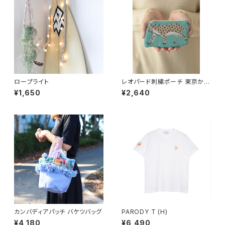
ロープライト
レオパード刺繍ポーチ 東京かん
かん
¥1,650
¥2,640
カンバディアパッチ バケツバッグ
PARODY T (H)
¥4,180
¥6,490