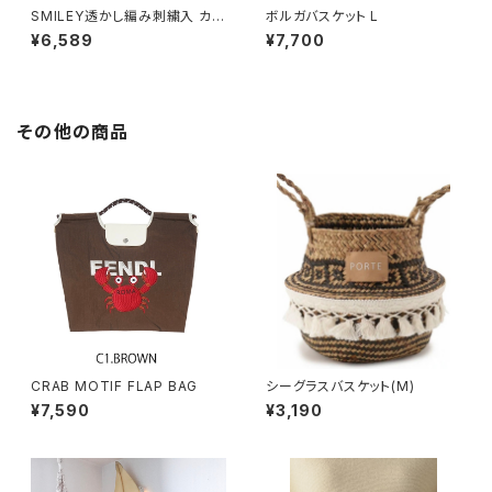
SMILEY透かし編み刺繍入 カゴ
ボルガバスケット L
バッグ
¥6,589
¥7,700
その他の商品
CRAB MOTIF FLAP BAG
シーグラスバスケット(M)
¥7,590
¥3,190