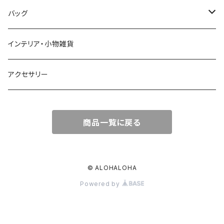
トップス
バッグ
ワンピース
かごバッグ
インテリア・小物雑貨
オールインワン
ポーチ・クラッチ
アクセサリー
スカート
トートバッグ
商品一覧に戻る
パンツ
エコバッグ
Tシャツ
© ALOHALOHA
Powered by
ハット