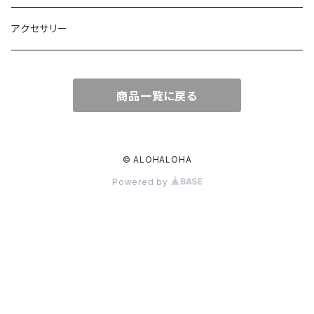
オールインワン
ポーチ・クラッチ
アクセサリー
スカート
トートバッグ
商品一覧に戻る
パンツ
エコバッグ
Tシャツ
© ALOHALOHA
Powered by
ハット