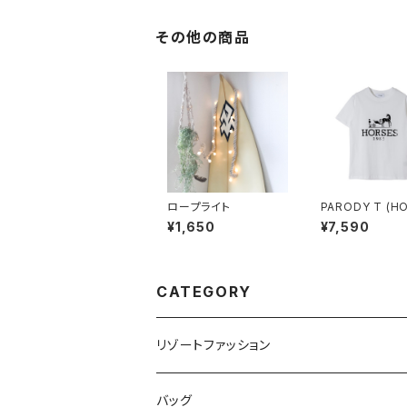
その他の商品
ロープライト
PARODY T (H
S)
¥1,650
¥7,590
CATEGORY
リゾートファッション
トップス
バッグ