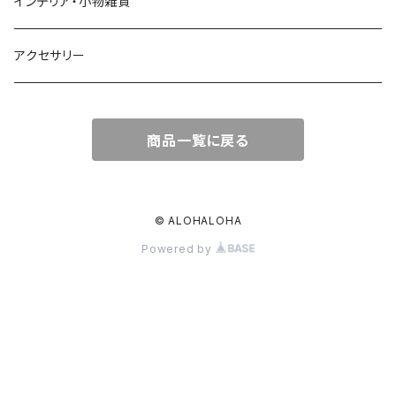
ワンピース
かごバッグ
インテリア・小物雑貨
オールインワン
ポーチ・クラッチ
アクセサリー
スカート
トートバッグ
商品一覧に戻る
パンツ
エコバッグ
Tシャツ
© ALOHALOHA
Powered by
ハット