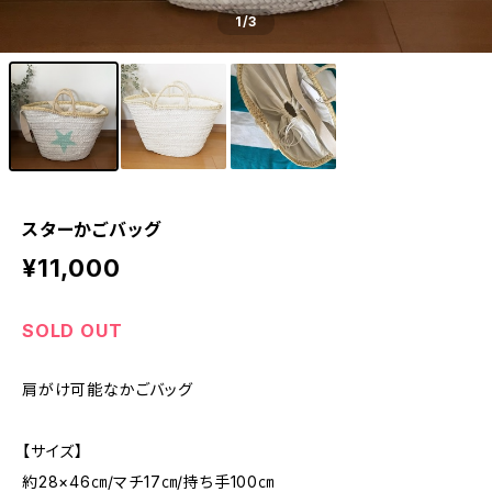
1
/3
スターかごバッグ
¥11,000
SOLD OUT
肩がけ可能なかごバッグ
【サイズ】
約28×46㎝/マチ17㎝/持ち手100㎝