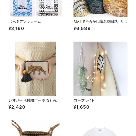
ボヘミアンフレーム
SMILEY透かし編み刺繍入 カゴ
バッグ
¥3,190
¥6,589
レオパード刺繍ポーチ(S) 東京
ロープライト
かんかん
¥2,420
¥1,650