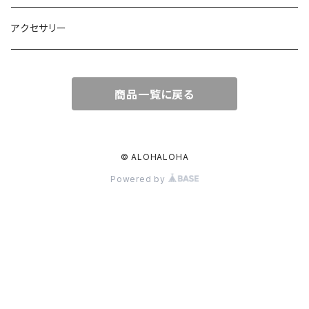
オールインワン
ポーチ・クラッチ
アクセサリー
スカート
トートバッグ
商品一覧に戻る
パンツ
エコバッグ
Tシャツ
© ALOHALOHA
Powered by
ハット