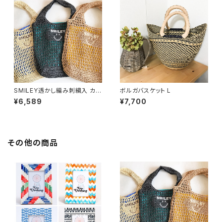
SMILEY透かし編み刺繍入 カゴ
ボルガバスケット L
バッグ
¥6,589
¥7,700
その他の商品