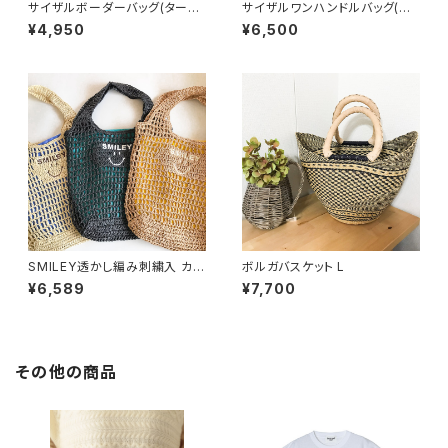
サイザルボーダーバッグ(ターコ
サイザルワンハンドルバッグ(プ
イズ)
ラチナx白)
¥4,950
¥6,500
SMILEY透かし編み刺繍入 カゴ
ボルガバスケット L
バッグ
¥6,589
¥7,700
その他の商品