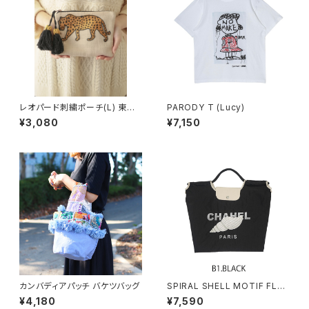
レオパード刺繍ポーチ(L) 東京
PARODY T (Lucy)
かんかん
¥3,080
¥7,150
カンバディアパッチ バケツバッグ
SPIRAL SHELL MOTIF FLAP
BAG
¥4,180
¥7,590