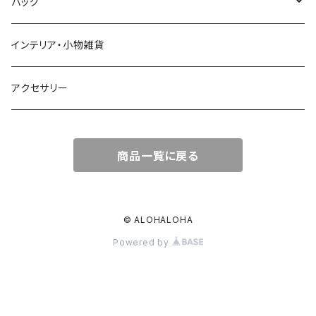
トップス
バッグ
ワンピース
かごバッグ
インテリア・小物雑貨
オールインワン
ポーチ・クラッチ
アクセサリー
スカート
トートバッグ
商品一覧に戻る
パンツ
エコバッグ
Tシャツ
© ALOHALOHA
Powered by
ハット