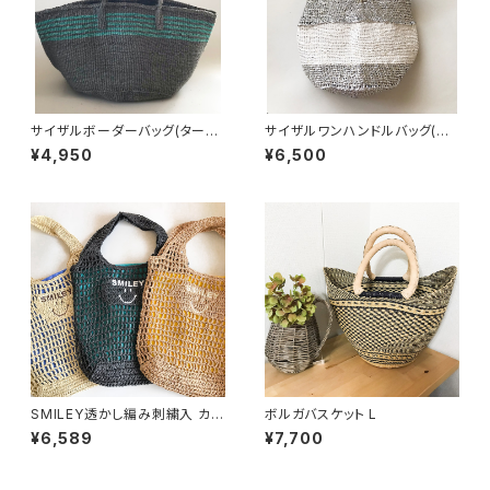
サイザルボーダーバッグ(ターコ
サイザルワンハンドルバッグ(プ
イズ)
ラチナx白)
¥4,950
¥6,500
SMILEY透かし編み刺繍入 カゴ
ボルガバスケット L
バッグ
¥6,589
¥7,700