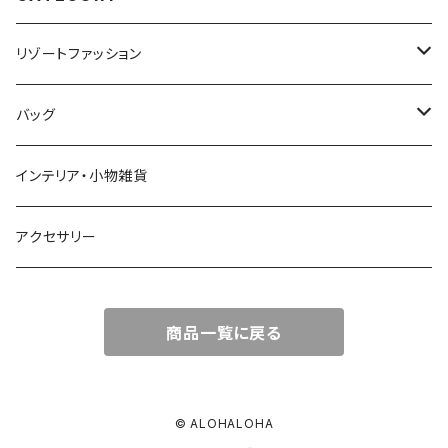
リゾートファッション
トップス
バッグ
ワンピース
かごバッグ
インテリア・小物雑貨
オールインワン
ポーチ・クラッチ
アクセサリー
スカート
トートバッグ
商品一覧に戻る
パンツ
エコバッグ
Tシャツ
© ALOHALOHA