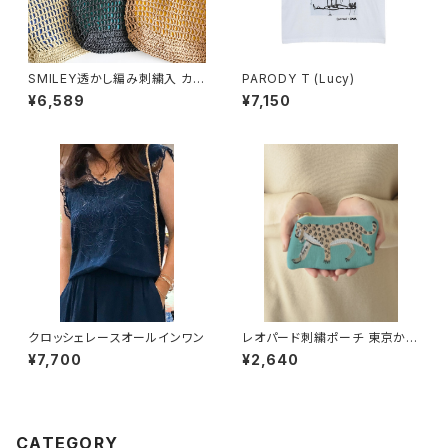
SMILEY透かし編み刺繍入 カゴ
PARODY T (Lucy)
バッグ
¥6,589
¥7,150
クロッシェレースオールインワン
レオパード刺繍ポーチ 東京かん
かん
¥7,700
¥2,640
CATEGORY