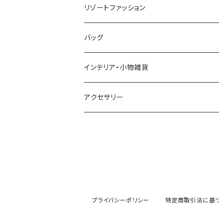
リゾートファッション
トップス
バッグ
ワンピース
かごバッグ
インテリア・小物雑貨
オールインワン
ポーチ・クラッチ
アクセサリー
スカート
トートバッグ
パンツ
エコバッグ
Tシャツ
プライバシーポリシー
特定商取引法に基
ハット