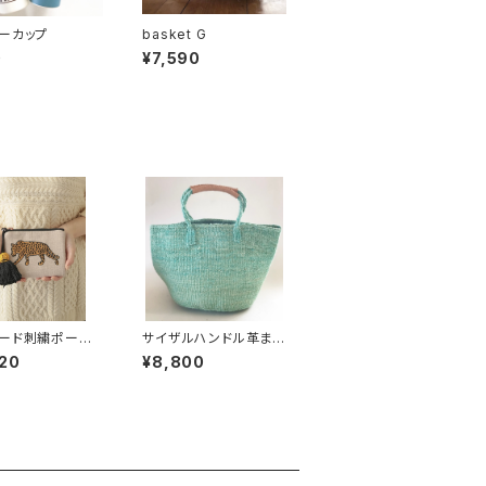
ーカップ
basket G
0
¥7,590
ード刺繍ポーチ
サイザルハンドル革まき
 東京かんかん
バッグ(ターコイズ)
20
¥8,800