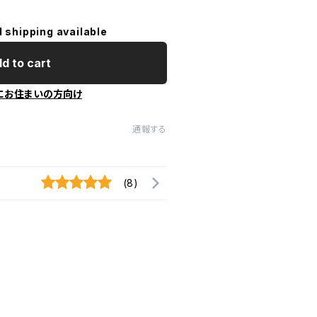
l shipping available
d to cart
にお住まいの方向け
通報する
(8)