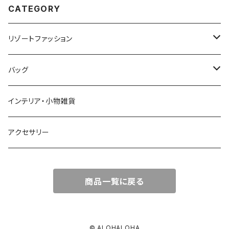
CATEGORY
リゾートファッション
トップス
バッグ
ワンピース
かごバッグ
インテリア・小物雑貨
オールインワン
ポーチ・クラッチ
アクセサリー
スカート
トートバッグ
商品一覧に戻る
パンツ
エコバッグ
Tシャツ
© ALOHALOHA