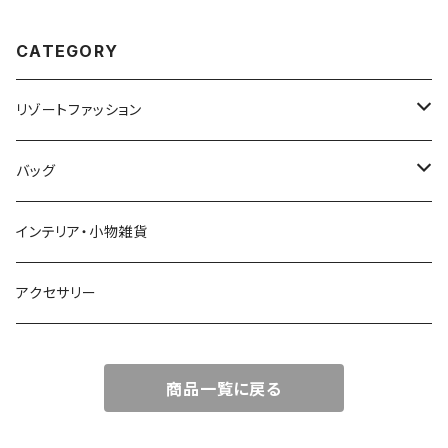
CATEGORY
リゾートファッション
トップス
バッグ
ワンピース
かごバッグ
インテリア・小物雑貨
オールインワン
ポーチ・クラッチ
アクセサリー
スカート
トートバッグ
商品一覧に戻る
パンツ
エコバッグ