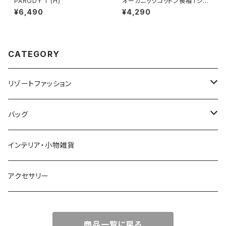
PARODY T (H)
オーガニックコットン長袖Tシャ
ツ
¥6,490
¥4,290
CATEGORY
リゾートファッション
トップス
バッグ
ワンピース
かごバッグ
インテリア・小物雑貨
オールインワン
ポーチ・クラッチ
アクセサリー
スカート
トートバッグ
商品一覧に戻る