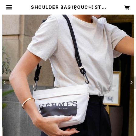
SHOULDER BAG（POUCH）STR
AP SET 【送料無料】 | ALOHALOH
A