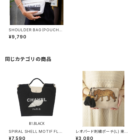
SHOULDER BAG（POUCH）S
TRAP SET 【送料無料】
¥9,790
同じカテゴリの商品
SPIRAL SHELL MOTIF FLAP
レオパード刺繍ポーチ(L) 東京
BAG
かんかん
¥7,590
¥3,080