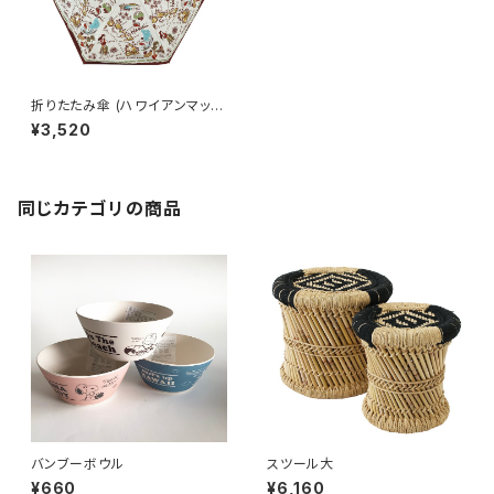
折りたたみ傘 (ハワイアンマッ
プ)
¥3,520
同じカテゴリの商品
バンブーボウル
スツール大
¥660
¥6,160