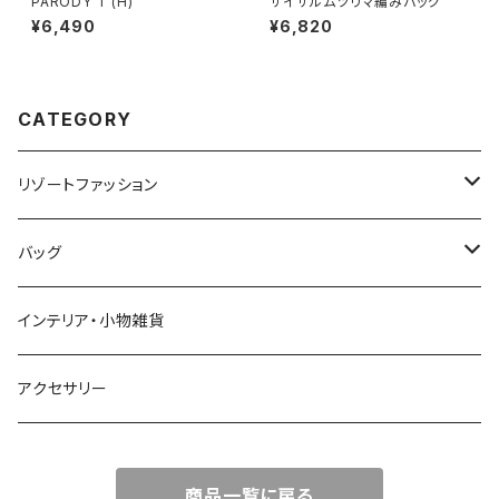
PARODY T (H)
サイザルムツリマ編みバッグ
¥6,490
¥6,820
CATEGORY
リゾートファッション
トップス
バッグ
ワンピース
かごバッグ
インテリア・小物雑貨
オールインワン
ポーチ・クラッチ
アクセサリー
スカート
トートバッグ
商品一覧に戻る